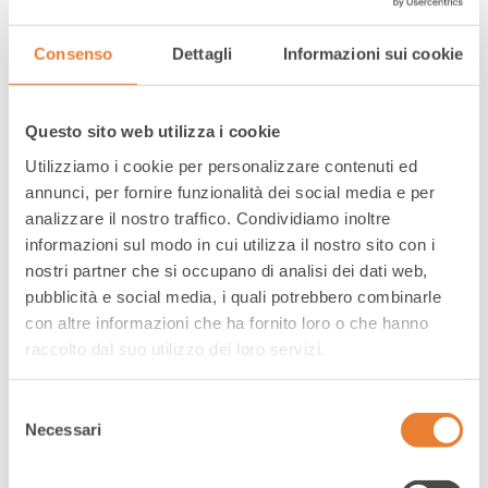
Consenso
Dettagli
Informazioni sui cookie
Questo sito web utilizza i cookie
Utilizziamo i cookie per personalizzare contenuti ed
ELEVA LA TUA CUSTOMER CARE
annunci, per fornire funzionalità dei social media e per
analizzare il nostro traffico. Condividiamo inoltre
Agiamo come punto di riferimento diretto tra il
informazioni sul modo in cui utilizza il nostro sito con i
brand e i consumatori, grazie a un team di servizio
nostri partner che si occupano di analisi dei dati web,
clienti altamente specializzato e pronto a
pubblicità e social media, i quali potrebbero combinarle
soddisfare ogni esigenza. Supportati da strumenti
con altre informazioni che ha fornito loro o che hanno
avanzati basati su intelligenza artificiale, gli
raccolto dal suo utilizzo dei loro servizi.
operatori garantiscono risposte rapide, accurate
ed efficaci, migliorando l’esperienza del cliente.
Selezione
Valorizziamo i principi del brand in ogni interazione,
Necessari
del
incrementando fiducia e soddisfazione, costruendo
consenso
relazioni solide e durature con i consumatori.