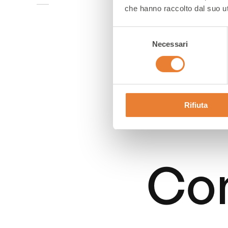
che hanno raccolto dal suo uti
Selezione
Load more news
Necessari
del
consenso
Rifiuta
Con