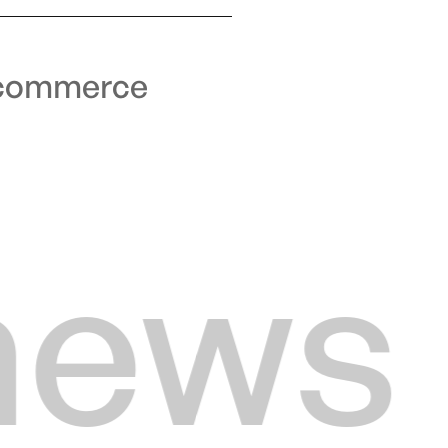
e-commerce
ews