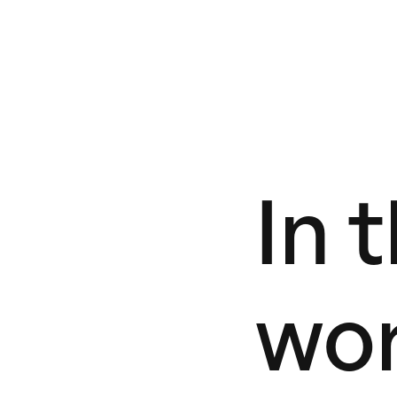
In 
wor