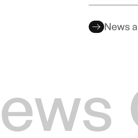
News an
ews