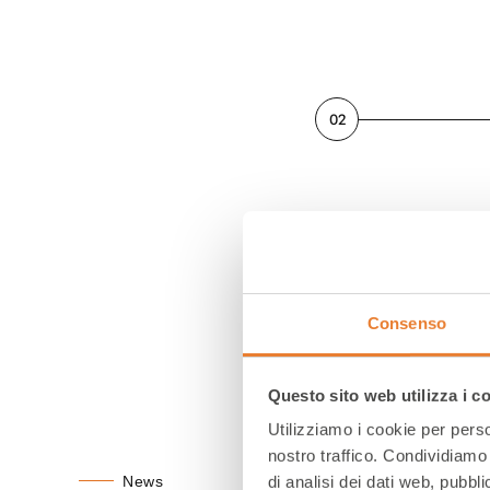
02
July 19, 2026
Why sell on th
Marketplace a
Consenso
Questo sito web utilizza i c
Utilizziamo i cookie per perso
nostro traffico. Condividiamo 
News
di analisi dei dati web, pubbl