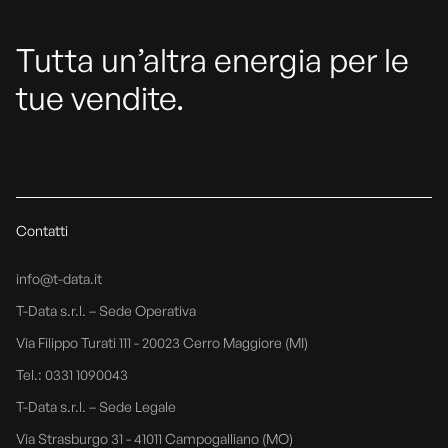
Tutta un’altra energia per le
tue vendite.
Contatti
info@t-data.it
T-Data s.r.l. – Sede Operativa
Via Filippo Turati 111 - 20023 Cerro Maggiore (MI)
Tel.: 0331 1090043
T-Data s.r.l. – Sede Legale
Via Strasburgo 31 - 41011 Campogalliano (MO)