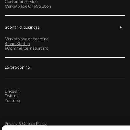
Customer service
Marketplace OneSolution
Scenari di business
Marketplace onboarding
Brand Startup
eCommerce Insourcing
Lavora con noi
LinkedIn
Twitter
Youtube
Privacy & Cookie Policy
Note Legali