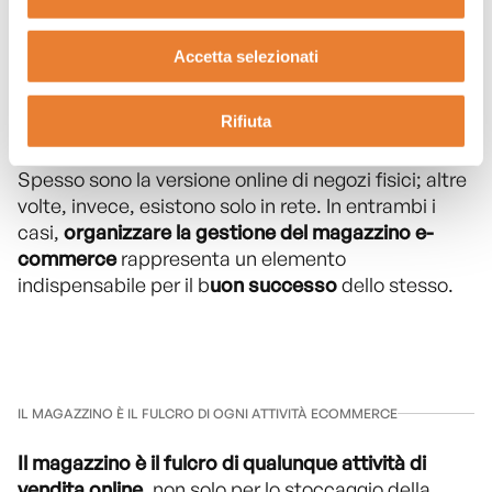
ecommerce
Accetta selezionati
Rifiuta
Gli e-commerce rappresentano una modalità
redditizia per implementare il proprio business.
Spesso sono la versione online di negozi fisici; altre
volte, invece, esistono solo in rete. In entrambi i
casi,
organizzare la gestione del magazzino
e-
commerce
rappresenta un elemento
indispensabile per il b
uon successo
dello stesso.
IL MAGAZZINO È IL FULCRO DI OGNI ATTIVITÀ ECOMMERCE
Il magazzino è il fulcro di qualunque attività di
vendita online
, non solo per lo stoccaggio della