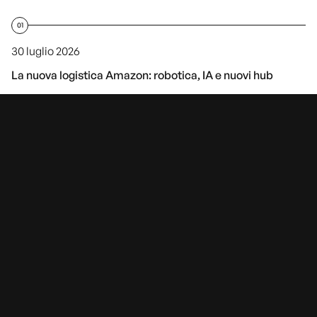
01
30 luglio 2026
La nuova logistica Amazon: robotica, IA e nuovi hub
02
20 luglio 2026
Perché vendere sul Marketplace di Leroy Merlin e come