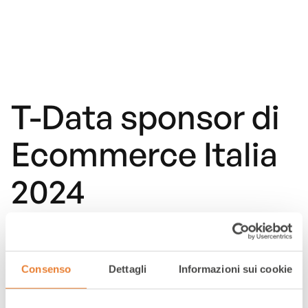
T-Data sponsor di
Ecommerce Italia
2024
T-Data si prepara a incontrarvi sia di persona
Consenso
Dettagli
Informazioni sui cookie
a Milano il 10 Aprile, che online con un webinar
pre-evento.