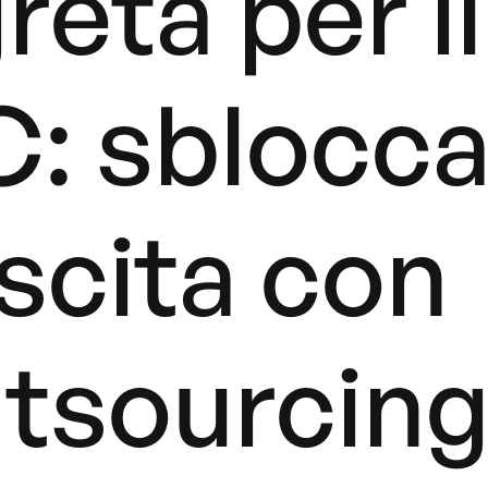
reta per il
: sblocca
scita con
utsourcin