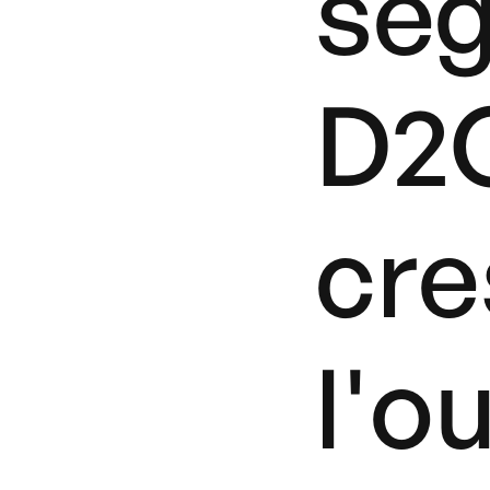
seg
D2C
cre
l'o