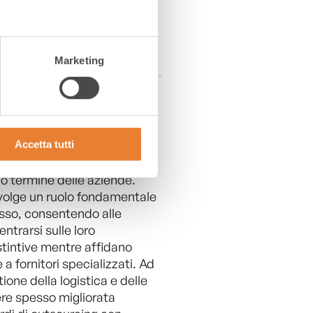
Marketing
LEVA PER IL SUCCESSO D2C
l D2C, dove la competitività
rgini possono essere stretti,
Accetta tutti
 costi e l'aumento
perativa sono cruciali per il
o termine delle aziende.
volge un ruolo fondamentale
sso, consentendo alle
ntrarsi sulle loro
tintive mentre affidano
 a fornitori specializzati. Ad
ione della logistica e delle
re spesso migliorata