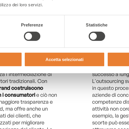
lizzo dei loro servizi.
Preferenze
Statistiche
OUTSOURCING COME 
ect-to-Consumer (D2C) si
Nel contesto de
e negli ultimi anni,
è elevata e i ma
Accetta selezionati
lmente il modo in cui i
la riduzione dei
o prodotti direttamente
dell'efficienza o
za l'intermediazione di
successo a lung
utori tradizionali. Con
L'outsourcing s
brand costruiscono
in questo proce
on i consumatori
e ciò non
aziende di conce
maggiore trasparenza e
competenze dis
nd, ma offre anche un
attività non core
ti dei clienti, che
esempio, la gest
zzati per migliorare
scorte può esse