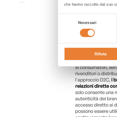
che hanno raccolto dal suo uti
Selezione
Necessari
del
IL PANORAMA DEL D2C
consenso
Il panorama del Dir
è evoluto rapidament
Rifiuta
trasformando radica
brand vendono i lor
ai consumatori, sen
rivenditori o distrib
l'approccio D2C,
i 
relazioni dirette c
solo consente una 
autenticità del bra
accesso diretto ai da
possono essere utili