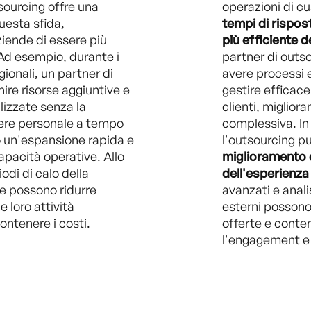
tsourcing offre una
operazioni di c
uesta sfida,
tempi di rispos
iende di essere più
più efficiente de
. Ad esempio, durante i
partner di outs
gionali, un partner di
avere processi 
ire risorse aggiuntive e
gestire efficace
izzate senza la
clienti, miglior
ere personale a tempo
complessiva. In
 un'espansione rapida e
l'outsourcing p
pacità operative. Allo
miglioramento 
odi di calo della
dell'esperienza 
e possono ridurre
avanzati e analis
loro attività
esterni possono
ontenere i costi.
offerte e conte
l'engagement e l