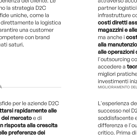
erienza del cliente. Le
attraverso acco
o la strategia D2C
partner logisti
fide uniche, come la
infrastrutture 
 direttamente la logistica
costi diretti as
garantire una customer
magazzini e all
 competere con brand
ma anche i
cost
ati saturi.
alla manutenzion
alle operazioni
l'outsourcing co
accedere a
tec
migliori pratich
investimenti inizi
TÀ
MIGLIORAMENTO DEL
 sfide per le aziende D2C
L'esperienza del
ttarsi rapidamente alle
successo nel D2
 del mercato
e di
soddisfacente e
n risposta alla crescita
differenza e l'o
lle preferenze dei
critico. Prima di