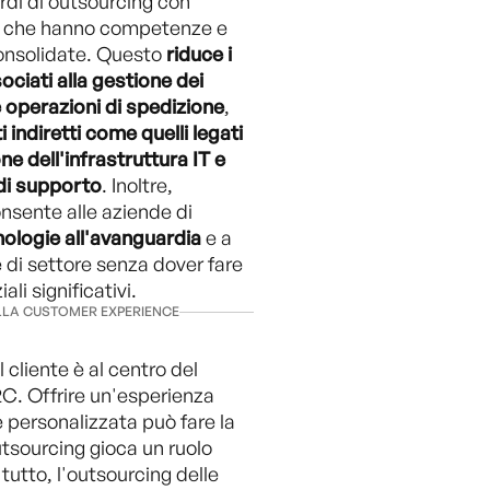
rdi di outsourcing con
ci che hanno competenze e
consolidate. Questo
riduce i
sociati alla gestione dei
e operazioni di spedizione
,
i indiretti come quelli legati
e dell'infrastruttura IT e
 di supporto
. Inoltre,
nsente alle aziende di
nologie all'avanguardia
e a
e di settore senza dover fare
ali significativi.
LA CUSTOMER EXPERIENCE
 cliente è al centro del
C. Offrire un'esperienza
 personalizzata può fare la
utsourcing gioca un ruolo
 tutto, l'outsourcing delle