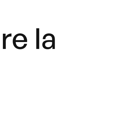
re la
g