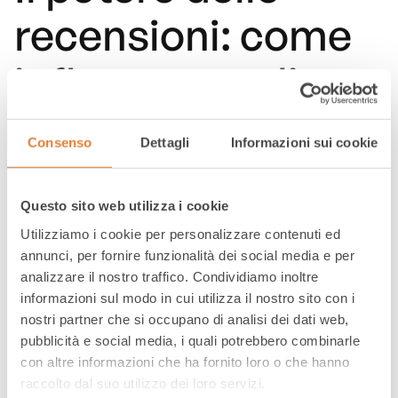
recensioni: come
influenzano gli
acquisti su
Consenso
Dettagli
Informazioni sui cookie
marketplace
Questo sito web utilizza i cookie
Utilizziamo i cookie per personalizzare contenuti ed
annunci, per fornire funzionalità dei social media e per
Le opinioni dei clienti non sono più semplici
analizzare il nostro traffico. Condividiamo inoltre
feedback, ma si sono trasformate in potenti
informazioni sul modo in cui utilizza il nostro sito con i
strumenti di influenza nel processo
nostri partner che si occupano di analisi dei dati web,
decisionale degli acquirenti. Scopri come
pubblicità e social media, i quali potrebbero combinarle
sfruttarle.
con altre informazioni che ha fornito loro o che hanno
raccolto dal suo utilizzo dei loro servizi.